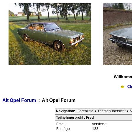
Willkomm
Ch
Alt Opel Forum
: Alt Opel Forum
Navigation:
Forenliste
•
Themenübersicht
•
S
Teilnehmerprofil : Fred
Email:
versteckt
Beiträge:
133