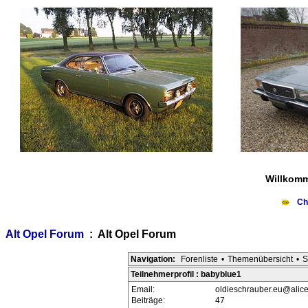
Willkomm
Ch
Alt Opel Forum
: Alt Opel Forum
Navigation:
Forenliste
•
Themenübersicht
•
S
Teilnehmerprofil : babyblue1
Email:
oldieschrauber.eu@alic
Beiträge:
47