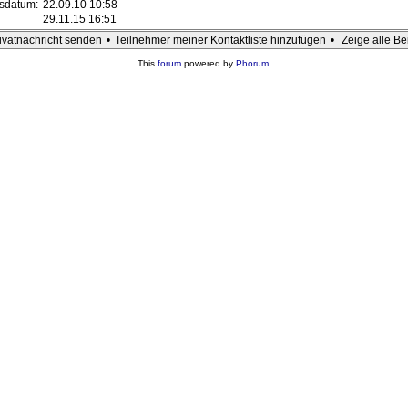
gsdatum:
22.09.10 10:58
29.11.15 16:51
ivatnachricht senden
•
Teilnehmer meiner Kontaktliste hinzufügen
•
Zeige alle Be
This
forum
powered by
Phorum
.