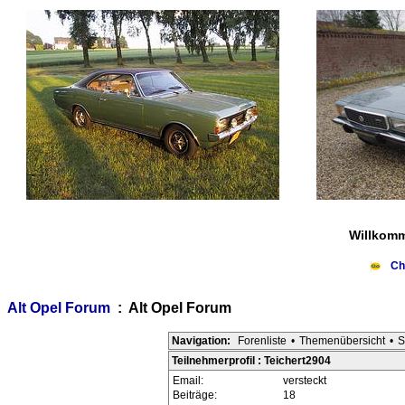
Willkomm
Ch
Alt Opel Forum
: Alt Opel Forum
Navigation:
Forenliste
•
Themenübersicht
•
S
Teilnehmerprofil : Teichert2904
Email:
versteckt
Beiträge:
18