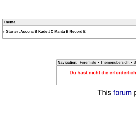
Thema
Starter :Ascona B Kadett C Manta B Record E
Navigation:
Forenliste
•
Themenübersicht
•
S
Du hast nicht die erforderli
This
forum
p