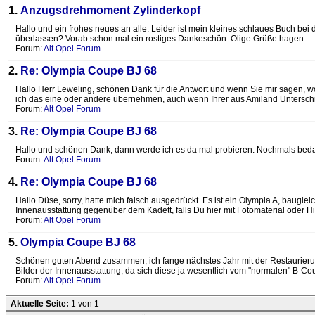
1.
Anzugsdrehmoment Zylinderkopf
Hallo und ein frohes neues an alle. Leider ist mein kleines schlaues Buch be
überlassen? Vorab schon mal ein rostiges Dankeschön. Ölige Grüße hagen
Forum:
Alt Opel Forum
2.
Re: Olympia Coupe BJ 68
Hallo Herr Leweling, schönen Dank für die Antwort und wenn Sie mir sagen, w
ich das eine oder andere übernehmen, auch wenn Ihrer aus Amiland Untersch
Forum:
Alt Opel Forum
3.
Re: Olympia Coupe BJ 68
Hallo und schönen Dank, dann werde ich es da mal probieren. Nochmals beda
Forum:
Alt Opel Forum
4.
Re: Olympia Coupe BJ 68
Hallo Düse, sorry, hatte mich falsch ausgedrückt. Es ist ein Olympia A, baugle
Innenausstattung gegenüber dem Kadett, falls Du hier mit Fotomaterial oder Hi
Forum:
Alt Opel Forum
5.
Olympia Coupe BJ 68
Schönen guten Abend zusammen, ich fange nächstes Jahr mit der Restaurierung 
Bilder der Innenausstattung, da sich diese ja wesentlich vom "normalen" B-Co
Forum:
Alt Opel Forum
Aktuelle Seite:
1 von 1