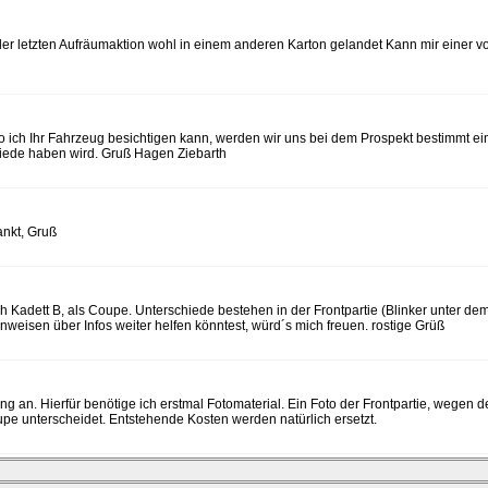
i der letzten Aufräumaktion wohl in einem anderen Karton gelandet Kann mir einer
o ich Ihr Fahrzeug besichtigen kann, werden wir uns bei dem Prospekt bestimmt ei
iede haben wird. Gruß Hagen Ziebarth
nkt, Gruß
ich Kadett B, als Coupe. Unterschiede bestehen in der Frontpartie (Blinker unter d
nweisen über Infos weiter helfen könntest, würd´s mich freuen. rostige Grüß
an. Hierfür benötige ich erstmal Fotomaterial. Ein Foto der Frontpartie, wegen d
upe unterscheidet. Entstehende Kosten werden natürlich ersetzt.