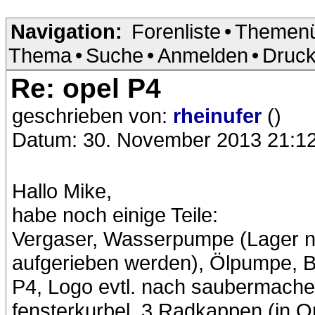
Navigation:
Forenliste
•
Themenü
Thema
•
Suche
•
Anmelden
•
Druck
Re: opel P4
geschrieben von:
rheinufer
()
Datum: 30. November 2013 21:1
Hallo Mike,
habe noch einige Teile:
Vergaser, Wasserpumpe (Lager ne
aufgerieben werden), Ölpumpe, 
P4, Logo evtl. nach saubermachen 
fensterkurbel, 3 Radkappen (in Ori