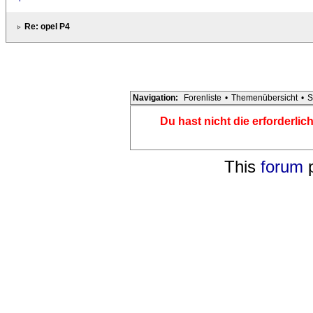
Re: opel P4
Navigation:
Forenliste
•
Themenübersicht
•
S
Du hast nicht die erforderli
This
forum
p