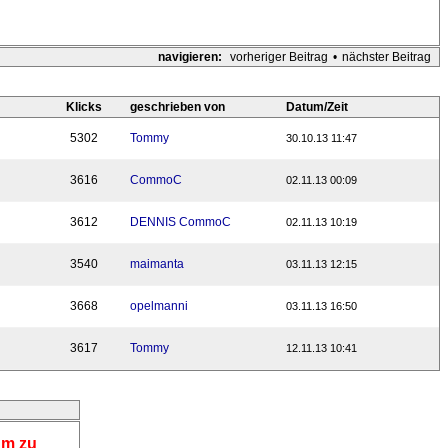
navigieren:
vorheriger Beitrag
•
nächster Beitrag
Klicks
geschrieben von
Datum/Zeit
5302
Tommy
30.10.13 11:47
3616
CommoC
02.11.13 00:09
3612
DENNIS CommoC
02.11.13 10:19
3540
maimanta
03.11.13 12:15
3668
opelmanni
03.11.13 16:50
3617
Tommy
12.11.13 10:41
um zu