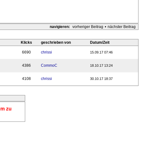
navigieren:
vorheriger Beitrag
•
nächster Beitrag
Klicks
geschrieben von
Datum/Zeit
6690
chrissi
15.09.17 07:46
4386
CommoC
18.10.17 13:24
4108
chrissi
30.10.17 18:37
um zu