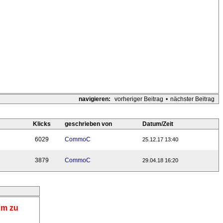
navigieren:
vorheriger Beitrag
•
nächster Beitrag
Klicks
geschrieben von
Datum/Zeit
6029
CommoC
25.12.17 13:40
3879
CommoC
29.04.18 16:20
um zu