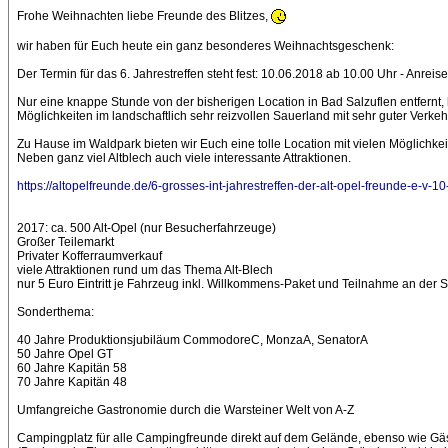
Frohe Weihnachten liebe Freunde des Blitzes,
wir haben für Euch heute ein ganz besonderes Weihnachtsgeschenk:
Der Termin für das 6. Jahrestreffen steht fest: 10.06.2018 ab 10.00 Uhr - Anrei
Nur eine knappe Stunde von der bisherigen Location in Bad Salzuflen entfernt,
Möglichkeiten im landschaftlich sehr reizvollen Sauerland mit sehr guter Verk
Zu Hause im Waldpark bieten wir Euch eine tolle Location mit vielen Möglichkei
Neben ganz viel Altblech auch viele interessante Attraktionen.
https://altopelfreunde.de/6-grosses-int-jahrestreffen-der-alt-opel-freunde-e-v-10
2017: ca. 500 Alt-Opel (nur Besucherfahrzeuge)
Großer Teilemarkt
Privater Kofferraumverkauf
viele Attraktionen rund um das Thema Alt-Blech
nur 5 Euro Eintritt je Fahrzeug inkl. Willkommens-Paket und Teilnahme an der
Sonderthema:
40 Jahre Produktionsjubiläum CommodoreC, MonzaA, SenatorA
50 Jahre Opel GT
60 Jahre Kapitän 58
70 Jahre Kapitän 48
Umfangreiche Gastronomie durch die Warsteiner Welt von A-Z
Campingplatz für alle Campingfreunde direkt auf dem Gelände, ebenso wie Gä