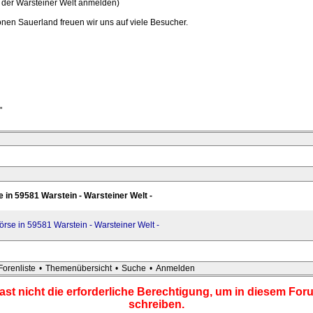
i der Warsteiner Welt anmelden)
en Sauerland freuen wir uns auf viele Besucher.
"
se in 59581 Warstein - Warsteiner Welt -
börse in 59581 Warstein - Warsteiner Welt -
Forenliste
•
Themenübersicht
•
Suche
•
Anmelden
ast nicht die erforderliche Berechtigung, um in diesem For
schreiben.