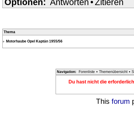
Optionen:
Antworten
•
Zitieren
Thema
Motorhaube Opel Kaptän 1955/56
Navigation:
Forenliste
•
Themenübersicht
•
S
Du hast nicht die erforderli
This
forum
p