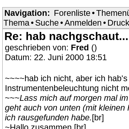
Navigation:
Forenliste
•
Themenü
Thema
•
Suche
•
Anmelden
•
Druck
Re: hab nachgschaut...
geschrieben von:
Fred
()
Datum: 22. Juni 2000 18:51
~~~~hab ich nicht, aber ich hab's
Instrumentenbeleuchtung nicht me
~~~
Lass mich auf morgen mal im
geht auch von unten (mit kleinen
ich rausgefunden habe.
[br]
~Hallo zusammen [br]