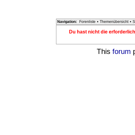
Navigation:
Forenliste
•
Themenübersicht
•
S
Du hast nicht die erforderli
This
forum
p