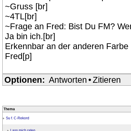
~Gruss [br]
~4TL[br]
~Frage an Fred: Bist Du FM? Wen
Ja bin ich.[br]
Erkennbar an der anderen Farbe 
Fred[p]
Optionen:
Antworten
•
Zitieren
Thema
Su f. C-Rekord
Lass mich raten...