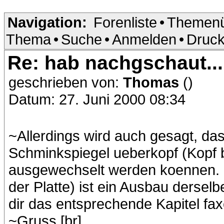
Navigation:
Forenliste
•
Themenü
Thema
•
Suche
•
Anmelden
•
Druck
Re: hab nachgschaut...
geschrieben von:
Thomas
()
Datum: 27. Juni 2000 08:34
~Allerdings wird auch gesagt, da
Schminkspiegel ueberkopf (Kopf 
ausgewechselt werden koennen. B
der Platte) ist ein Ausbau dersel
dir das entsprechende Kapitel faxe
~Gruss [br]