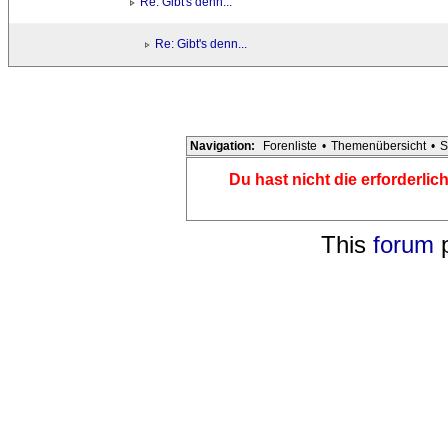
Re: Gibt's denn...
Re: Gibt's denn...
Navigation:
Forenliste
•
Themenübersicht
•
S
Du hast nicht die erforderli
This
forum
p