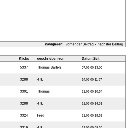
navigieren:
vorheriger Beitrag
•
nächster Beitrag
Klicks
geschrieben von
Datum/Zeit
5337
Thomas Bartels
07.06.00 13:00
3288
4TL
14.06.00 11:37
3301
Thomas
21.06.00 10:54
3288
4TL
21.06.00 14:31
3324
Fred
21.06.00 18:52
3316
4TL
22.06.00 09:30