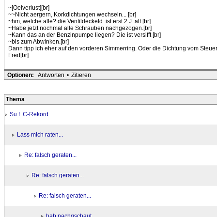
~[Oelverlust][br]
~~Nicht aergern, Korkdichtungen wechseln... [br]
~hm, welche alle? die Ventildeckeld. ist erst 2 J. alt.[br]
~Habe jetzt nochmal alle Schrauben nachgezogen.[br]
~Kann das an der Benzinpumpe liegen? Die ist versifft [br]
~bis zum Abwinken.[br]
Dann tipp ich eher auf den vorderen Simmerring. Oder die Dichtung vom Steuer
Fred[br]
Optionen:
Antworten
•
Zitieren
Thema
Su f. C-Rekord
Lass mich raten...
Re: falsch geraten...
Re: falsch geraten...
Re: falsch geraten...
hab nachgschaut....