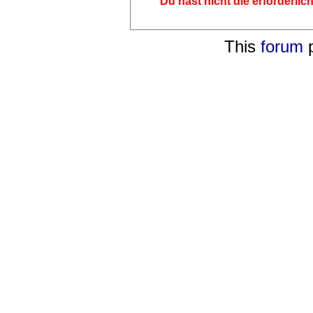
Du hast nicht die erforderli
This
forum
p