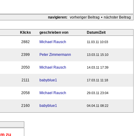
navigieren:
vorheriger Beitrag
•
nächster Beitrag
Klicks
geschrieben von
Datum/Zeit
2882
Michael Rausch
11.03.11 10:03
2399
Peter Zimmermann
13.03.11 15:10
2050
Michael Rausch
14.03.11 17:39
2111
babyblue1
17.03.11 11:18
2058
Michael Rausch
29.03.11 23:04
2160
babyblue1
04.04.11 08:22
um zu