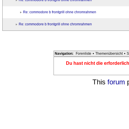
Re: commodore b frontgrill ohne chromrahmen
Re: commodore b frontgrill ohne chromrahmen
Re: commodore b frontgrill ohne chromrahmen
Navigation:
Forenliste
•
Themenübersicht
•
S
Du hast nicht die erforderli
This
forum
p